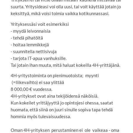
suurta. Yritysideasi voi olla uusi, tai voit käyttää jotain jo
keksittyä, mikä voisi toimia vaikka kotikunnassasi.
Yrityksessäsi voit esimerkiksi
- myydä leivonnaisia
- tehdä pihatöitä
- hoitaa lemmikkejä
- suunnitella nettisivuja
- tarjota IT-apua vanhuksille.
Tai jotain ihan muuta, mitä haluat kokeilla 4H-yrittäjänä.
4H-yritystoiminta on pienimuotoista; myynti
(=liikevaihto) ei saa ylittää
8 000,00 € vuodessa.
4H-yritykset ovat aina tekijöidensä näköisiä.
Kun kokeilet yrittäjyyttä jo opintojesi ohessa, saatat
huomata, että siinä on juuri sinulle sopiva tapa tehdä
hommia myös tulevaisuudessa.
Oman 4H-yrityksen perustaminen ei ole vaikeaa - oma