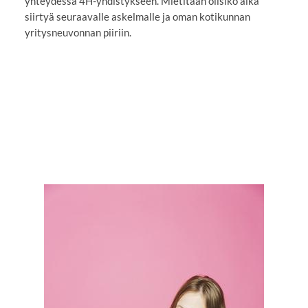
yhteydessä 4H-yhdistykseen. Mietitään olisiko aika
siirtyä seuraavalle askelmalle ja oman kotikunnan
yritysneuvonnan piiriin.