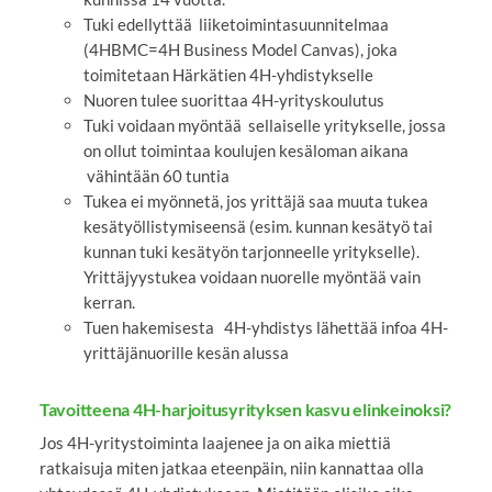
Tuki edellyttää liiketoimintasuunnitelmaa
(4HBMC=4H Business Model Canvas), joka
toimitetaan Härkätien 4H-yhdistykselle
Nuoren tulee suorittaa 4H-yrityskoulutus
Tuki voidaan myöntää sellaiselle yritykselle, jossa
on ollut toimintaa koulujen kesäloman aikana
vähintään 60 tuntia
Tukea ei myönnetä, jos yrittäjä saa muuta tukea
kesätyöllistymiseensä (esim. kunnan kesätyö tai
kunnan tuki kesätyön tarjonneelle yritykselle).
Yrittäjyystukea voidaan nuorelle myöntää vain
kerran.
Tuen hakemisesta 4H-yhdistys lähettää infoa 4H-
yrittäjänuorille kesän alussa
Tavoitteena 4H-harjoitusyrityksen kasvu elinkeinoksi?
Jos 4H-yritystoiminta laajenee ja on aika miettiä
ratkaisuja miten jatkaa eteenpäin, niin kannattaa olla