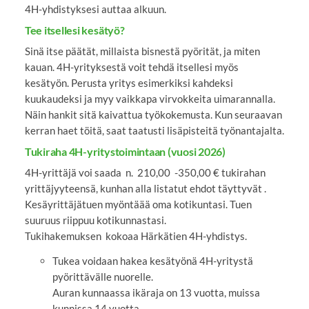
4H-yhdistyksesi auttaa alkuun.
Tee itsellesi kesätyö?
Sinä itse päätät, millaista bisnestä pyörität, ja miten
kauan. 4H-yrityksestä voit tehdä itsellesi myös
kesätyön. Perusta yritys esimerkiksi kahdeksi
kuukaudeksi ja myy vaikkapa virvokkeita uimarannalla.
Näin hankit sitä kaivattua työkokemusta. Kun seuraavan
kerran haet töitä, saat taatusti lisäpisteitä työnantajalta.
Tukiraha 4H-yritystoimintaan (vuosi 2026)
4H-yrittäjä voi saada n. 210,00 -350,00 € tukirahan
yrittäjyyteensä, kunhan alla listatut ehdot täyttyvät .
Kesäyrittäjätuen myöntäää oma kotikuntasi. Tuen
suuruus riippuu kotikunnastasi.
Tukihakemuksen kokoaa Härkätien 4H-yhdistys.
Tukea voidaan hakea kesätyönä 4H-yritystä
pyörittävälle nuorelle.
Auran kunnaassa ikäraja on 13 vuotta, muissa
kunnissa 14 vuotta.