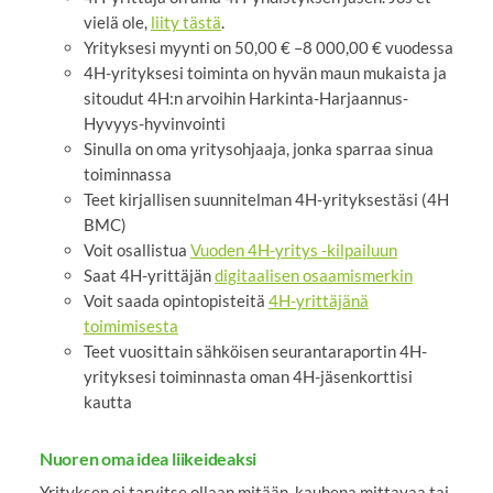
vielä ole,
liity tästä
.
Yrityksesi myynti on 50,00 € –8 000,00 € vuodessa
4H-yrityksesi toiminta on hyvän maun mukaista ja
sitoudut 4H:n arvoihin Harkinta-Harjaannus-
Hyvyys-hyvinvointi
Sinulla on oma yritysohjaaja, jonka sparraa sinua
toiminnassa
Teet kirjallisen suunnitelman 4H-yrityksestäsi (4H
BMC)
Voit osallistua
Vuoden 4H-yritys -kilpailuun
Saat 4H-yrittäjän
digitaalisen osaamismerkin
Voit saada opintopisteitä
4H-yrittäjänä
toimimisesta
Teet vuosittain sähköisen seurantaraportin 4H-
yrityksesi toiminnasta oman 4H-jäsenkorttisi
kautta
Nuoren oma idea liikeideaksi
Yrityksen ei tarvitse ollaan mitään kauhena mittavaa tai