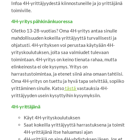
Infoa 4H-yrittäjyydestä kiinnostuneille ja jo yrittäjänä
toimiville.
4H-yritys pähkinänkuoressa
Oletko 13-28-vuotias? Oma 4H-yritys antaa sinulle
mahdollisuuden kokeilla yrittäjyyttä turvallisesti ja
ohjatusti. 4H-yrityksen voi perustaa käytyään 4H-
yrityskoulutuksen, jolta saa valmiudet tulevaan
toimintaan. 4H-yritys on keino tienata rahaa, mutta
elinkeinosta ei ole kysymys. Yritys on
harrastustoimintaa, ja etenet siinä aina omaan tahtiisi.
Oma 4H-yritys on tuettu ja hyvä tapa selvittää, sopiiko
yrittäminen sinulle. Katso
tästä
vastauksia 4H-
yrittäjyyden usein kysyttyihin kysymyksiin.
4H-yrittäjänä
Käyt 4H-yrityskoulutuksen
Saat kokeilla yrittäjyyttä harrastuksena ja toimit
4H-yrittäjänä itse haluamasi ajan
4H-yrittäjä on aina 4H-yhdistyksen jäsen. Jos et