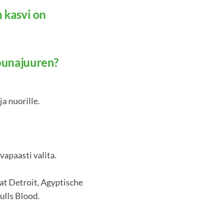
 kasvi on
punajuuren?
ja nuorille.
 vapaasti valita.
vat Detroit, Agyptische
ulls Blood.