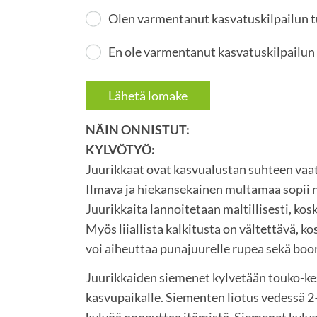
Olen varmentanut kasvatuskilpailun 
En ole varmentanut kasvatuskilpailun
Lähetä lomake
NÄIN ONNISTUT:
KYLVÖTYÖ:
Juurikkaat ovat kasvualustan suhteen vaa
Ilmava ja hiekansekainen multamaa sopii ni
Juurikkaita lannoitetaan maltillisesti, kos
Myös liiallista kalkitusta on vältettävä, k
voi aiheuttaa punajuurelle rupea sekä boo
Juurikkaiden siemenet kylvetään touko-k
kasvupaikalle. Siementen liotus vedessä 2
kylvöä nopeuttaa itämistä. Siemenet kylv