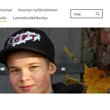
htumat
Nuorten työllistäminen
Hak
ailu
Lannoitesäkkikeräys
Hae