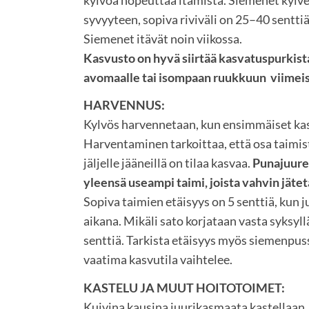
syvyyteen, sopiva riviväli on 25–40 senttiä
Siemenet itävät noin viikossa.
Kasvusto on hyvä siirtää kasvatuspurkist
avomaalle tai isompaan ruukkuun viimeis
HARVENNUS:
Kylvös harvennetaan, kun ensimmäiset kas
Harventaminen tarkoittaa, että osa taimist
jäljelle jääneillä on tilaa kasvaa.
Punajuure
yleensä useampi taimi, joista vahvin jät
Sopiva taimien etäisyys on 5 senttiä, kun 
aikana. Mikäli sato korjataan vasta syksyll
senttiä. Tarkista etäisyys myös siemenpussi
vaatima kasvutila vaihtelee.
KASTELU JA MUUT HOITOTOIMET:
Kuivina kausina juurikasmaata kastellaan