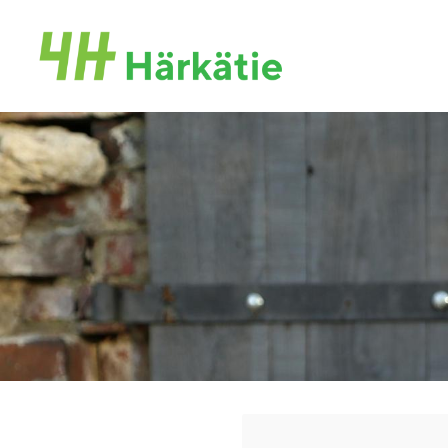
Siirry
sivun
Härkätien 4H-yhdistys
sisältöön