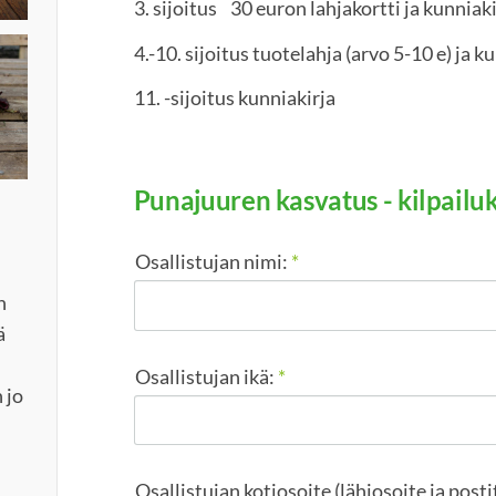
3. sijoitus 30 euron lahjakortti ja kunniak
4.-10. sijoitus tuotelahja (arvo 5-10 e) ja k
11. -sijoitus kunniakirja
Punajuuren kasvatus - kilpailu
Osallistujan nimi:
*
n
ä
Osallistujan ikä:
*
n jo
Osallistujan kotiosoite (lähiosoite ja post