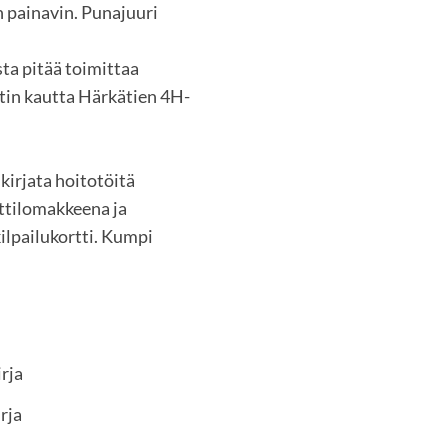
n painavin. Punajuuri
ta pitää toimittaa
tin kautta Härkätien 4H-
 kirjata hoitotöitä
ettilomakkeena ja
ilpailukortti. Kumpi
irja
rja