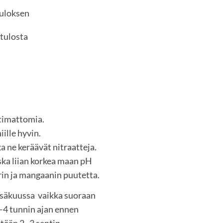
tuloksen
 tulosta
timattomia.
ille hyvin.
ka ne keräävät nitraatteja.
oska liian korkea maan pH
rin ja mangaanin puutetta.
esäkuussa vaikka suoraan
–4 tunnin ajan ennen
etään 2–3 sentin