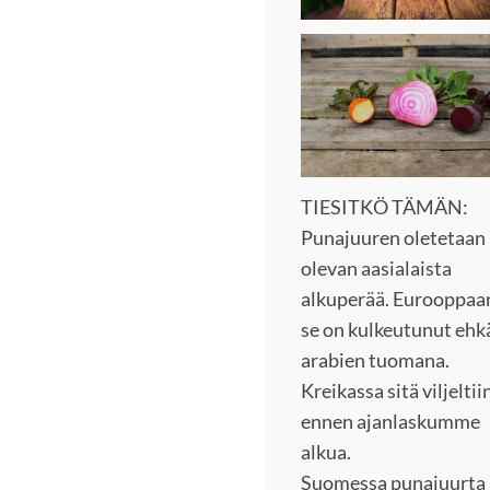
TIESITKÖ TÄMÄN:
Punajuuren oletetaan
olevan aasialaista
alkuperää. Eurooppaa
se on kulkeutunut ehk
arabien tuomana.
Kreikassa sitä viljeltii
ennen ajanlaskumme
alkua.
Suomessa punajuurta