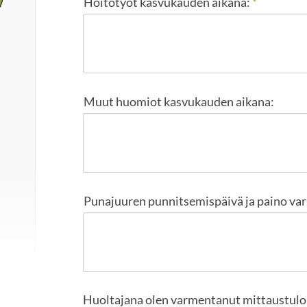
Hoitotyöt kasvukauden aikana:
*
Muut huomiot kasvukauden aikana:
Punajuuren punnitsemispäivä ja paino va
Huoltajana olen varmentanut mittaustul