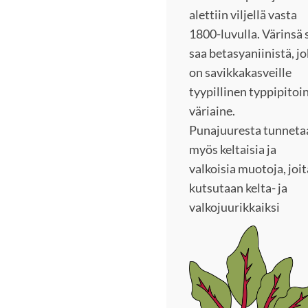
alettiin viljellä vasta
1800-luvulla. Värinsä 
saa betasyaniinistä, j
on savikkakasveille
tyypillinen typpipitoi
väriaine.
Punajuuresta tunneta
myös keltaisia ja
valkoisia muotoja, joit
kutsutaan kelta- ja
valkojuurikkaiksi