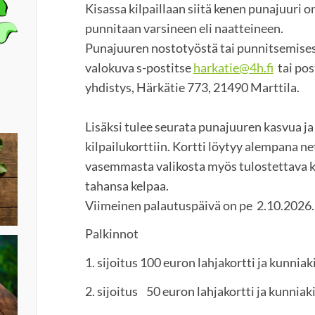
Kisassa kilpaillaan siitä kenen punajuuri o
punnitaan varsineen eli naatteineen.
Punajuuren nostotyöstä tai punnitsemises
valokuva s-postitse
harkatie@4h.fi
tai pos
yhdistys, Härkätie 773, 21490 Marttila.
Lisäksi tulee seurata punajuuren kasvua ja
kilpailukorttiin. Kortti löytyy alempana n
vasemmasta valikosta myös tulostettava k
tahansa kelpaa.
Viimeinen palautuspäivä on pe 2.10.2026.
Palkinnot
1. sijoitus 100 euron lahjakortti ja kunniak
2. sijoitus 50 euron lahjakortti ja kunniaki