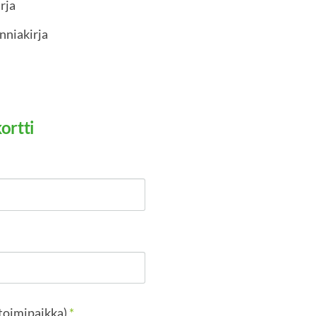
irja
unniakirja
kortti
itoimipaikka)
*