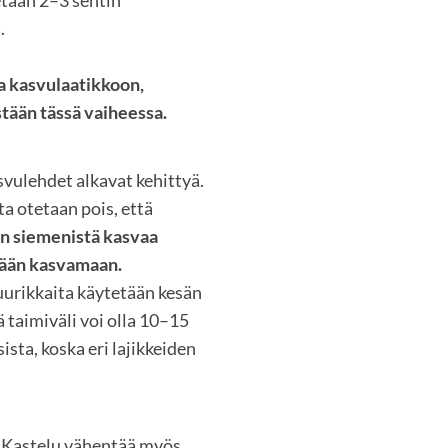
.
a kasvulaatikkoon,
tään tässä vaiheessa.
vulehdet alkavat kehittyä.
a otetaan pois, että
n siemenistä kasvaa
etään kasvamaan.
juurikkaita käytetään kesän
ä taimiväli voi olla 10–15
sta, koska eri lajikkeiden
. Kastelu vähentää myös