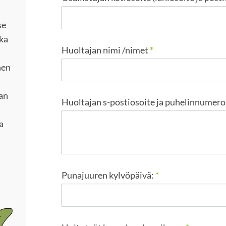
se
oka
Huoltajan nimi /nimet
*
nen
an
Huoltajan s-postiosoite ja puhelinnumero
a
Punajuuren kylvöpäivä:
*