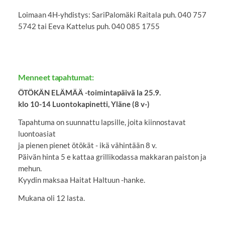
Loimaan 4H-yhdistys: SariPalomäki Raitala puh. 040 757
5742 tai Eeva Kattelus puh. 040 085 1755
Menneet tapahtumat:
ÖTÖKÄN ELÄMÄÄ -toimintapäivä la 25.9.
klo 10-14 Luontokapinetti, Yläne (8 v-)
Tapahtuma on suunnattu lapsille, joita kiinnostavat
luontoasiat
ja pienen pienet ötökät - ikä vähintään 8 v.
Päivän hinta 5 e kattaa grillikodassa makkaran paiston ja
mehun.
Kyydin maksaa Haitat Haltuun -hanke.
Mukana oli 12 lasta.