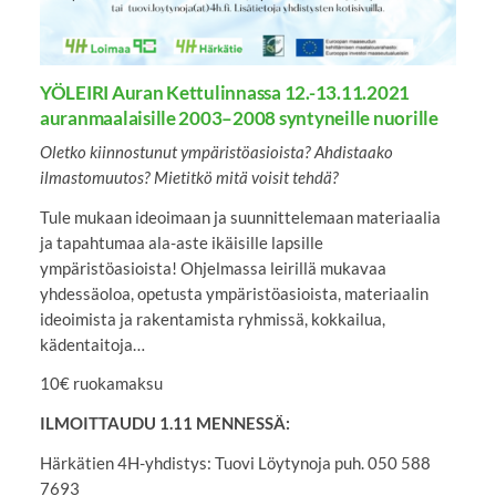
YÖLEIRI Auran Kettulinnassa 12.-13.11.2021
auranmaalaisille 2003–2008 syntyneille nuorille
Oletko kiinnostunut ympäristöasioista? Ahdistaako
ilmastomuutos? Mietitkö mitä voisit tehdä?
Tule mukaan ideoimaan ja suunnittelemaan materiaalia
ja tapahtumaa ala-aste ikäisille lapsille
ympäristöasioista! Ohjelmassa leirillä mukavaa
yhdessäoloa, opetusta ympäristöasioista, materiaalin
ideoimista ja rakentamista ryhmissä, kokkailua,
kädentaitoja…
10€ ruokamaksu
ILMOITTAUDU 1.11 MENNESSÄ:
Härkätien 4H-yhdistys: Tuovi Löytynoja puh. 050 588
7693